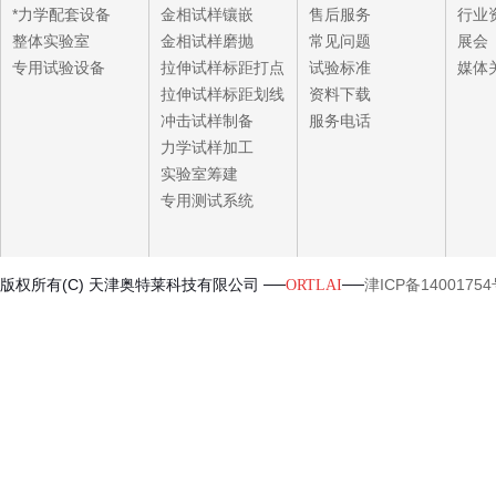
*力学配套设备
金相试样镶嵌
售后服务
行业
整体实验室
金相试样磨抛
常见问题
展会
专用试验设备
拉伸试样标距打点
试验标准
媒体
拉伸试样标距划线
资料下载
冲击试样制备
服务电话
力学试样加工
实验室筹建
专用测试系统
版权所有(C) 天津奥特莱科技有限公司 ──
──
津ICP备14001754
ORTLAI