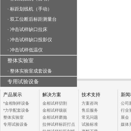
·
标距划线机（手动）
·
双工位断后标距测量台
·
冲击试样缺口拉床
·
冲击试样缺口投影仪
·
冲击试样低温仪
整体实验室
·
整体实验室成套设备
专用试验设备
产品展示
解决方案
技术支持
新闻
*金相制样设备
金相试样切割
方案咨询
公司
*力学配套设备
金相试样镶嵌
售后服务
行业
整体实验室
金相试样磨抛
常见问题
展会
专用试验设备
拉伸试样标距打点
试验标准
媒体