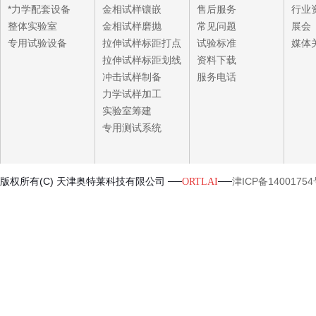
*力学配套设备
金相试样镶嵌
售后服务
行业
整体实验室
金相试样磨抛
常见问题
展会
专用试验设备
拉伸试样标距打点
试验标准
媒体
拉伸试样标距划线
资料下载
冲击试样制备
服务电话
力学试样加工
实验室筹建
专用测试系统
版权所有(C) 天津奥特莱科技有限公司 ──
──
津ICP备14001754
ORTLAI