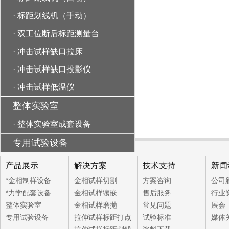
·
标距划线机（手动）
·
双工位断后标距测量台
·
冲击试样缺口拉床
·
冲击试样缺口投影仪
·
冲击试样低温仪
整体实验室
·
整体实验室成套设备
专用试验设备
产品展示
解决方案
技术支持
新闻
*金相制样设备
金相试样切割
方案咨询
公司
*力学配套设备
金相试样镶嵌
售后服务
行业
整体实验室
金相试样磨抛
常见问题
展会
专用试验设备
拉伸试样标距打点
试验标准
媒体